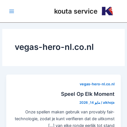
خطي
Main
kouta service
لى
Menu
لمحتوى
vegas-hero-nl.co.nl
vegas-hero-nl.co.nl
Speel Op Elk Moment
alkhoja
/
مايو 14, 2026
Onze spellen maken gebruik van provably fair-
technologie, zodat je kunt verifieren dat de uitkomst
van elke ronde eerlijk tot stand […]