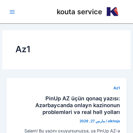
خطي
Main
kouta service
لى
Menu
لمحتوى
Az1
Az1
PinUp AZ üçün qonaq yazısı:
Azərbaycanda onlayn kazinonun
problemləri və real həll yolları
alkhoja
/
مارس 27, 2026
Salam! Bu yazını oxuyursunuzsa, ya PinUp AZ-ə