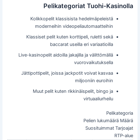
Pelikategoriat Tuohi-Kasinolla
Kolikkopelit klassisista hedelmäpeleistä
moderneihin videopeliautomaatteihin
Klassiset pelit kuten korttipeli, ruletti sekä
baccarat useilla eri variaatioilla
Live-kasinopelit aidoilla jakajilla ja välittömällä
vuorovaikutuksella
Jättipottipelit, joissa jackpotit voivat kasvaa
miljooniin euroihin
Muut pelit kuten rikkinäispelit, bingo ja
virtuaaliurheilu
Pelikategoria
Pelien lukumäärä Määrä
Suosituimmat Tarjoajat
RTP-alue