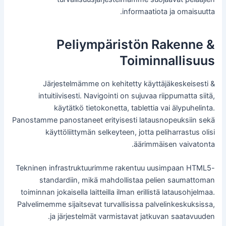
informaatiota ja omaisuutta.
Peliympäristön Rakenne &
Toiminnallisuus
Järjestelmämme on kehitetty käyttäjäkeskeisesti &
intuitiivisesti. Navigointi on sujuvaa riippumatta siitä,
käytätkö tietokonetta, tablettia vai älypuhelinta.
Panostamme panostaneet erityisesti latausnopeuksiin sekä
käyttöliittymän selkeyteen, jotta peliharrastus olisi
äärimmäisen vaivatonta.
Tekninen infrastruktuurimme rakentuu uusimpaan HTML5-
standardiin, mikä mahdollistaa pelien saumattoman
toiminnan jokaisella laitteilla ilman erillistä latausohjelmaa.
Palvelimemme sijaitsevat turvallisissa palvelinkeskuksissa,
ja järjestelmät varmistavat jatkuvan saatavuuden.