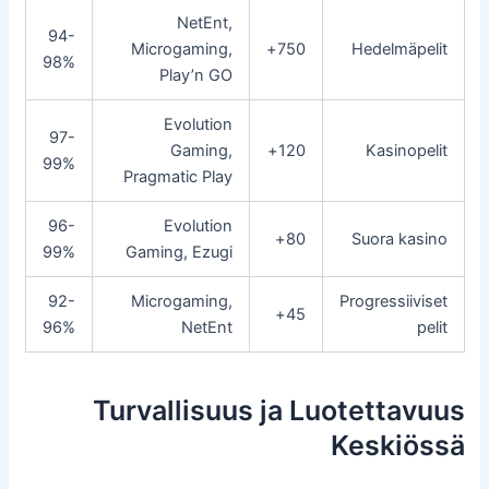
NetEnt,
94-
Microgaming,
750+
Hedelmäpelit
98%
Play’n GO
Evolution
97-
Gaming,
120+
Kasinopelit
99%
Pragmatic Play
96-
Evolution
80+
Suora kasino
99%
Gaming, Ezugi
92-
Microgaming,
Progressiiviset
45+
96%
NetEnt
pelit
Turvallisuus ja Luotettavuus
Keskiössä