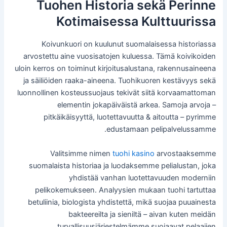
Tuohen Historia sekä Perinne
Kotimaisessa Kulttuurissa
Koivunkuori on kuulunut suomalaisessa historiassa
arvostettu aine vuosisatojen kuluessa. Tämä koivikoiden
uloin kerros on toiminut kirjoitusalustana, rakennusaineena
ja säiliöiden raaka-aineena. Tuohikuoren kestävyys sekä
luonnollinen kosteussuojaus tekivät siitä korvaamattoman
elementin jokapäiväistä arkea. Samoja arvoja –
pitkäikäisyyttä, luotettavuutta & aitoutta – pyrimme
edustamaan pelipalvelussamme.
Valitsimme nimen
tuohi kasino
arvostaaksemme
suomalaista historiaa ja luodaksemme pelialustan, joka
yhdistää vanhan luotettavuuden moderniin
pelikokemukseen. Analyysien mukaan tuohi tartuttaa
betuliinia, biologista yhdistettä, mikä suojaa puuainesta
bakteereilta ja sieniltä – aivan kuten meidän
turvallisuusjärjestelmämme suojaavat pelaajien