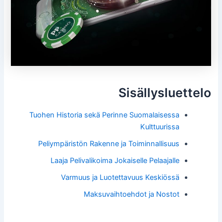
Sisällysluettelo
Tuohen Historia sekä Perinne Suomalaisessa
Kulttuurissa
Peliympäristön Rakenne ja Toiminnallisuus
Laaja Pelivalikoima Jokaiselle Pelaajalle
Varmuus ja Luotettavuus Keskiössä
Maksuvaihtoehdot ja Nostot