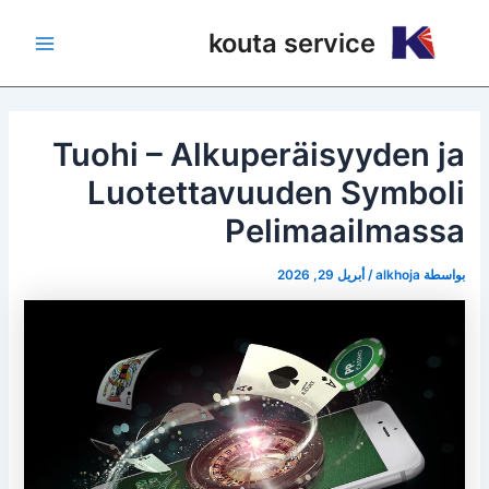
Post
خطي
Main
kouta service
لى
navigation
Menu
لمحتوى
Tuohi – Alkuperäisyyden ja
Luotettavuuden Symboli
Pelimaailmassa
بواسطة
alkhoja
/
أبريل 29, 2026