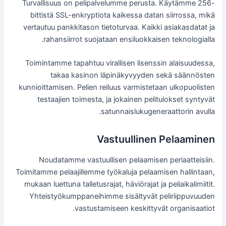
Turvallisuus on pelipalvelumme perusta. Käytämme 256-
bittistä SSL-enkryptiota kaikessa datan siirrossa, mikä
vertautuu pankkitason tietoturvaa. Kaikki asiakasdatat ja
rahansiirrot suojataan ensiluokkaisen teknologialla.
Toimintamme tapahtuu virallisen lisenssin alaisuudessa,
takaa kasinon läpinäkyvyyden sekä säännösten
kunnioittamisen. Pelien reiluus varmistetaan ulkopuolisten
testaajien toimesta, ja jokainen pelitulokset syntyvät
satunnaislukugeneraattorin avulla.
Vastuullinen Pelaaminen
Noudatamme vastuullisen pelaamisen periaatteisiin.
Toimitamme pelaajillemme työkaluja pelaamisen hallintaan,
mukaan luettuna talletusrajat, häviörajat ja peliaikalimiitit.
Yhteistyökumppaneihimme sisältyvät peliriippuvuuden
vastustamiseen keskittyvät organisaatiot.