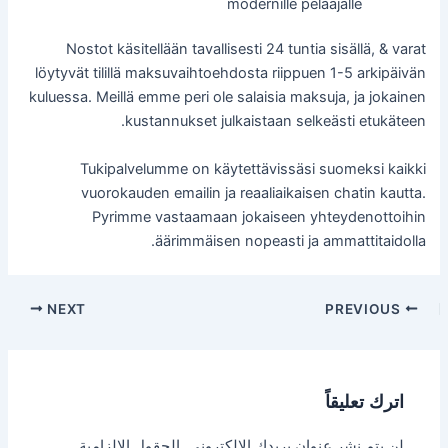
modernille pelaajalle
Nostot käsitellään tavallisesti 24 tuntia sisällä, & varat
löytyvät tilillä maksuvaihtoehdosta riippuen 1-5 arkipäivän
kuluessa. Meillä emme peri ole salaisia maksuja, ja jokainen
kustannukset julkaistaan selkeästi etukäteen.
Tukipalvelumme on käytettävissäsi suomeksi kaikki
vuorokauden emailin ja reaaliaikaisen chatin kautta.
Pyrimme vastaamaan jokaiseen yhteydenottoihin
äärimmäisen nopeasti ja ammattitaidolla.
NEXT
PREVIOUS
اترك تعليقاً
لن يتم نشر عنوان بريدك الإلكتروني.
الحقول الإلزامية