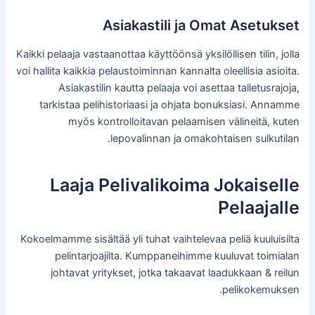
Asiakastili ja Omat Asetukset
Kaikki pelaaja vastaanottaa käyttöönsä yksilöllisen tilin, jolla
voi hallita kaikkia pelaustoiminnan kannalta oleellisia asioita.
Asiakastilin kautta pelaaja voi asettaa talletusrajoja,
tarkistaa pelihistoriaasi ja ohjata bonuksiasi. Annamme
myös kontrolloitavan pelaamisen välineitä, kuten
lepovalinnan ja omakohtaisen sulkutilan.
Laaja Pelivalikoima Jokaiselle
Pelaajalle
Kokoelmamme sisältää yli tuhat vaihtelevaa peliä kuuluisilta
pelintarjoajilta. Kumppaneihimme kuuluvat toimialan
johtavat yritykset, jotka takaavat laadukkaan & reilun
pelikokemuksen.