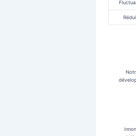
Fluctua
Rédui
Notr
dévelop
inno