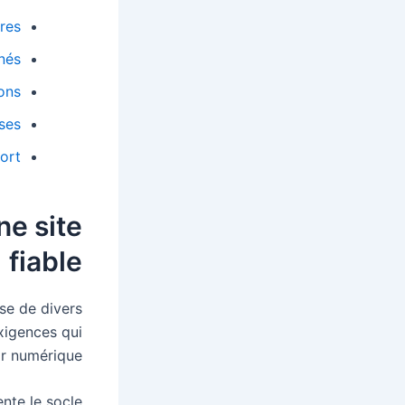
res
anés
ions
ses
port
ne site
fiable
se de divers
xigences qui
ir numérique.
ente le socle