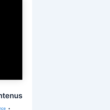
ntenus
nce