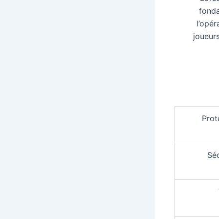
fonda
l’opér
joueurs
Prot
Séc