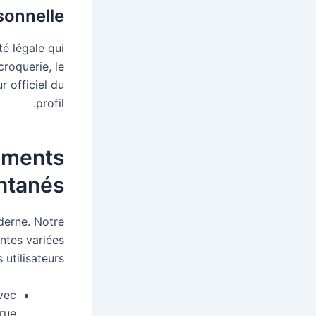
sonnelle
é légale qui
croquerie, le
r officiel du
profil.
sements
ntanés
derne. Notre
ntes variées
 utilisateurs.
vec
crue