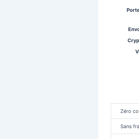
Port
Envo
Cry
V
Zéro co
Sans fra