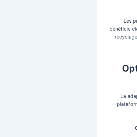
Les p
bénéficie cl
recyclage
Opt
La ada
platefor