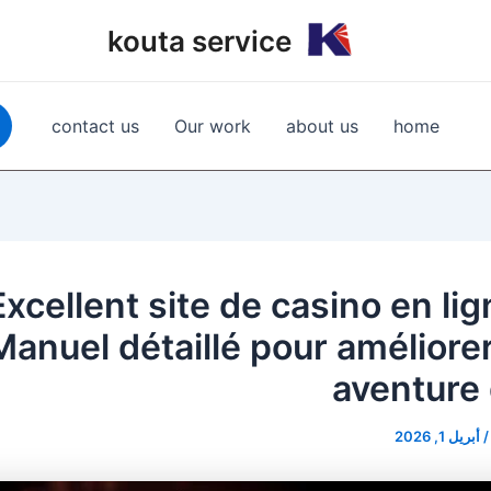
kouta service
contact us
Our work
about us
home
Excellent site de casino en lig
Manuel détaillé pour améliorer
aventure 
/
أبريل 1, 2026