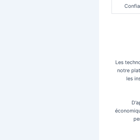
Confia
Les techn
notre pla
les in
D’a
économiq
pe