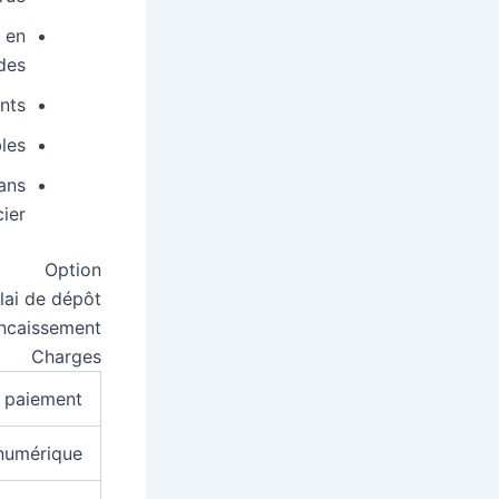
 en
des
nts
bles
sans
ier
Option
lai de dépôt
encaissement
Charges
 paiement
numérique