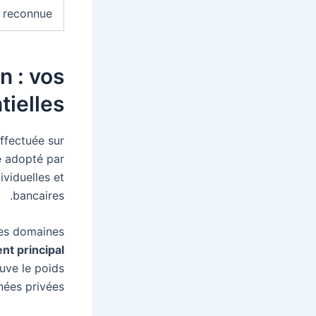
 reconnue
n : vos
tielles
ffectuée sur
e adopté par
ividuelles et
bancaires.
des domaines
t principal
uve le poids
ées privées.