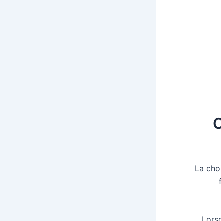
C
La cho
Lors