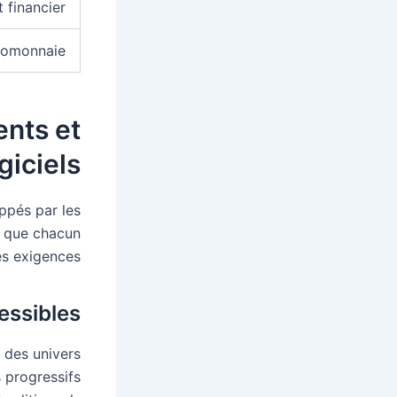
 financier
tomonnaie
ents et
giciels
oppés par les
re que chacun
s exigences.
essibles
 des univers
 progressifs